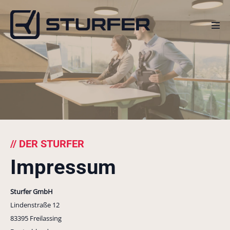
Zum
Inhalt
springen
Men
Scha
// DER STURFER
Impressum
Sturfer GmbH
Lindenstraße 12
83395 Freilassing